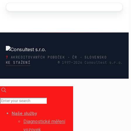
Naše služby
Diagnostické měření
vozovek